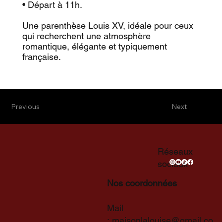
• Départ à 11h.
Une parenthèse Louis XV, idéale pour ceux
qui recherchent une atmosphère
romantique, élégante et typiquement
française.
Previous
Next
Réseaux
sociaux
Nos coordonnées
Mail
:
maisonlalouise@gmail.co