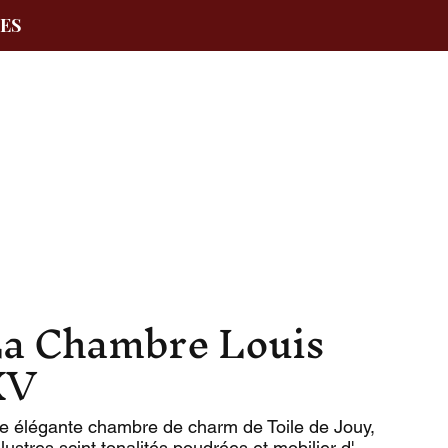
SES
a Chambre Louis
XV
e élégante chambre de charm de Toile de Jouy,
lustres scint tonalités poudrées et mobilier d'