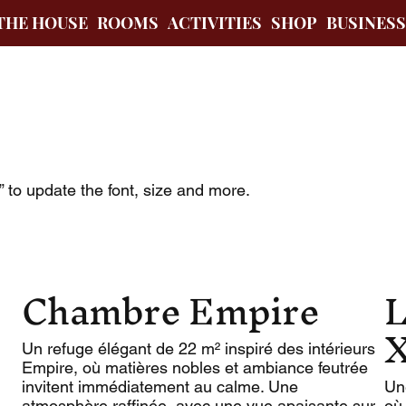
THE HOUSE
ROOMS
ACTIVITIES
SHOP
BUSINES
t” to update the font, size and more.
Chambre Empire
L
Un refuge élégant de 22 m² inspiré des intérieurs
Empire, où matières nobles et ambiance feutrée
invitent immédiatement au calme. Une
Un
atmosphère raffinée, avec une vue apaisante sur
où 